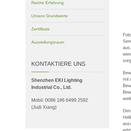
Reiche Erfahrung
Unsere Grundwerte
Zertifikate
Fot
Sen
Ausstellungsraum
aus.
werd
sor
KONTAKTIERE UNS
Bew
mit
Shenzhen EKI Lighting
Bew
Industrial Co., Ltd.
Bew
weit
Mobil: 0086 186 6499 2592
(Judi Xiang)
Dimm
Hel
anzu
erhö