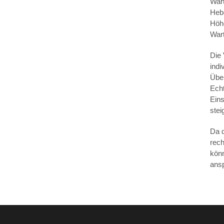
War
Heb
Höhe
Wart
Die 
indi
Übe
Echt
Eins
stei
Da d
rech
könn
ans