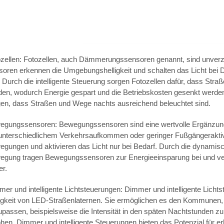
ozellen: Fotozellen, auch Dämmerungssensoren genannt, sind unverz
soren erkennen die Umgebungshelligkeit und schalten das Licht be
 Durch die intelligente Steuerung sorgen Fotozellen dafür, dass Straß
en, wodurch Energie gespart und die Betriebskosten gesenkt werden.
gen, dass Straßen und Wege nachts ausreichend beleuchtet sind.
egungssensoren: Bewegungssensoren sind eine wertvolle Ergänzung
 unterschiedlichem Verkehrsaufkommen oder geringer Fußgängeraktiv
egungen und aktivieren das Licht nur bei Bedarf. Durch die dynami
egung tragen Bewegungssensoren zur Energieeinsparung bei und ve
er.
er und intelligente Lichtsteuerungen: Dimmer und intelligente Licht
ligkeit von LED-Straßenlaternen. Sie ermöglichen es den Kommunen,
passen, beispielsweise die Intensität in den späten Nachtstunden zu r
hen. Dimmer und intelligente Steuerungen bieten das Potenzial für e