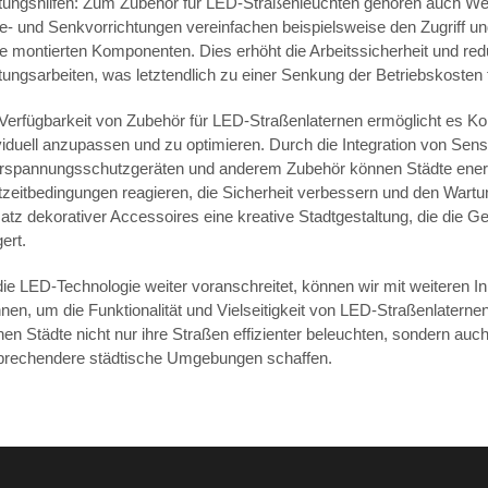
tungshilfen: Zum Zubehör für LED-Straßenleuchten gehören auch Wer
e- und Senkvorrichtungen vereinfachen beispielsweise den Zugriff 
 montierten Komponenten. Dies erhöht die Arbeitssicherheit und redu
ungsarbeiten, was letztendlich zu einer Senkung der Betriebskosten f
Verfügbarkeit von Zubehör für LED-Straßenlaternen ermöglicht es K
viduell anzupassen und zu optimieren. Durch die Integration von Sen
rspannungsschutzgeräten und anderem Zubehör können Städte energi
zeitbedingungen reagieren, die Sicherheit verbessern und den Wart
atz dekorativer Accessoires eine kreative Stadtgestaltung, die die
gert.
ie LED-Technologie weiter voranschreitet, können wir mit weiteren
nen, um die Funktionalität und Vielseitigkeit von LED-Straßenlatern
en Städte nicht nur ihre Straßen effizienter beleuchten, sondern auch
prechendere städtische Umgebungen schaffen.