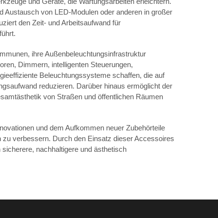
kzeuge und Geräte, die Wartungsarbeiten erleichtern.
und Austausch von LED-Modulen oder anderen in großer
ziert den Zeit- und Arbeitsaufwand für
ührt.
ommunen, ihre Außenbeleuchtungsinfrastruktur
soren, Dimmern, intelligenten Steuerungen,
eeffiziente Beleuchtungssysteme schaffen, die auf
ungsaufwand reduzieren. Darüber hinaus ermöglicht der
 Gesamtästhetik von Straßen und öffentlichen Räumen
 Innovationen und dem Aufkommen neuer Zubehörteile
en zu verbessern. Durch den Einsatz dieser Accessoires
 sicherere, nachhaltigere und ästhetisch