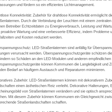
ssungen und fördern so ein effizientes Lichtmanagement.
tlose Konnektivität: Zubehör für drahtlose Konnektivität ermöglich
ßenlaternen. Durch die Verbindung der Leuchten mit einem zentralen 
en Betreiber Echtzeitdaten zu Energieverbrauch, Leistung und Wart
e proaktive Wartung und eine verbesserte Effizienz, indem Problem
allzeiten und Kosten reduziert werden.
spannungsschutz: LED-Straßenlaternen sind anfällig für Überspannun
rungen verursacht werden. Überspannungsschutzgeräte schützen die
hindern so Schäden an den LED-Modulen und anderen empfindlichen K
rspannungsschutzgeräte können Kommunen die Langlebigkeit und Zuve
 den Bedarf an häufigem Austausch und Reparaturen minimieren.
oratives Zubehör: LED-Straßenlaternen können mit dekorativem Zube
dschaften einen ästhetischen Reiz verleiht. Dekorative Halterunge
heinungsbild von Straßenlaternen verändern und sie optisch anspre
hen. Mit diesem Zubehör können Kommunen ein Gleichgewicht zwisch
prechende Straßenlandschaften schaffen.