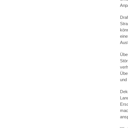
Anpa
Drah
Stra
könn
ein
Ausf
Über
Stö
ver
Übe
und
Dek
Lan
Ersc
mac
ans