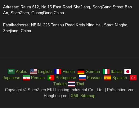
Adresse: Raum 612, No.15 East Road ShaJiang, SongGang Street Bao
An, ShenZhen, GuangDong China.
Fabrikadresse: NEIN. 225 Tanshu Road Kreis Ning Hai, Stadt Ningbo,
Zhejiang, China.
Arabic
English
French
German
Italian
Japanese
Persian
Portuguese
Russian
Spanish
Turkish
Thai
Copyright © ShenZhen EKI Lighting Industrial Co., Ltd. | Präsentiert von
Hangheng.cc |
XML-Sitemap